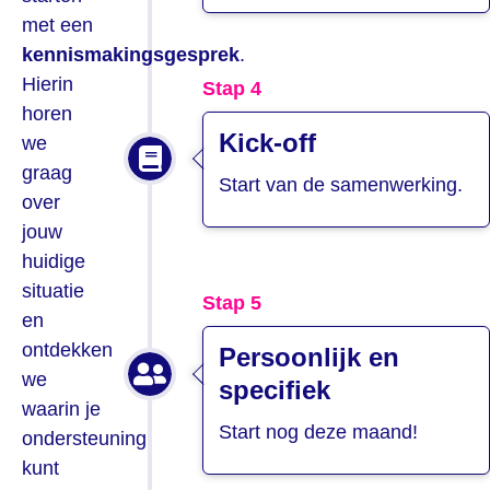
met een
kennismakingsgesprek
.
Hierin
Stap 4
horen
Kick-off
we
graag
Start van de samenwerking.
over
jouw
huidige
situatie
Stap 5
en
ontdekken
Persoonlijk en
we
specifiek
waarin je
Start nog deze maand!
ondersteuning
kunt