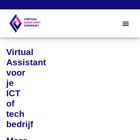
Zo werkt het
Kennis & Too
Over ons
Virtual
Assistant
voor
je
ICT
of
tech
bedrijf