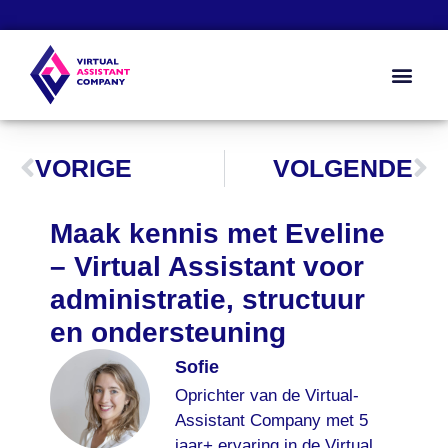
Zo werkt het
Kennis & Too
Over ons
VORIGE
VOLGENDE
Maak kennis met Eveline
– Virtual Assistant voor
administratie, structuur
en ondersteuning
Sofie
Oprichter van de Virtual-
Assistant Company met 5
jaar+ ervaring in de Virtual