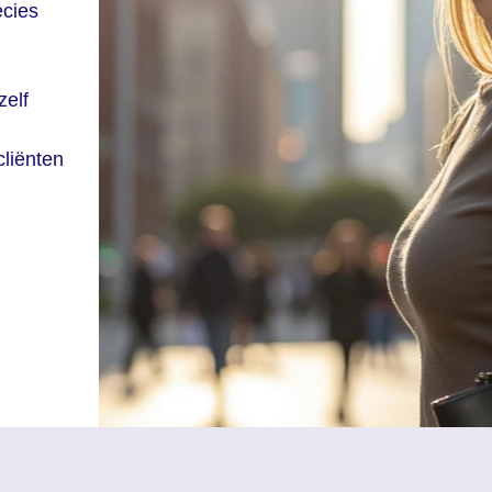
ecies
zelf
 cliënten