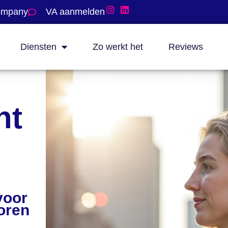
company
VA aanmelden
Diensten
Zo werkt het
Reviews
nt
voor
oren