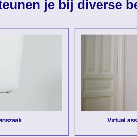
eunen je bij diverse be
manszaak
Virtual as