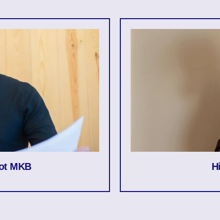
oot MKB
H