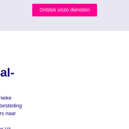
Ontdek onze diensten
al-
nieke
tbesteding
rs naar