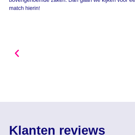
bovengenoemde zaken. Dan gaan we kijken voor e
match hierin!
Klanten reviews