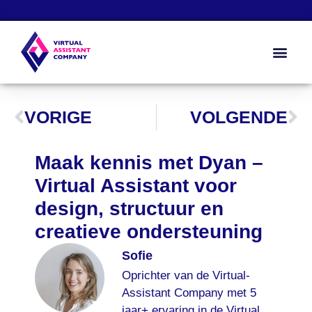
Zo werkt het
Kennis & Too
Over ons
VORIGE
VOLGENDE
Maak kennis met Dyan –
Virtual Assistant voor
design, structuur en
creatieve ondersteuning
Sofie
Oprichter van de Virtual-
Assistant Company met 5
jaar+ ervaring in de Virtual