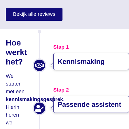
”
Bekijk alle reviews
Hoe
Stap 1
werkt
het?
Kennismaking
We
starten
Stap 2
met een
kennismakingsgesprek
.
Passende assistent
Hierin
horen
we