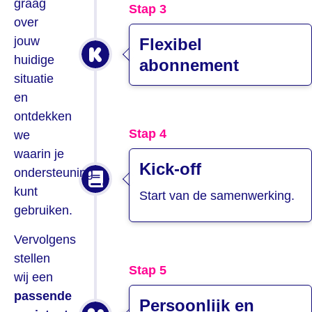
graag
Stap 3
over
jouw
Flexibel
huidige
abonnement
situatie
en
ontdekken
Stap 4
we
waarin je
Kick-off
ondersteuning
kunt
Start van de samenwerking.
gebruiken.
Vervolgens
stellen
Stap 5
wij een
passende
Persoonlijk en