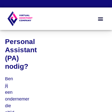
Zo werkt het
Kennis & Too
Over ons
Personal
Assistant
(PA)
nodig?
Ben
jij
een
ondernemer
die