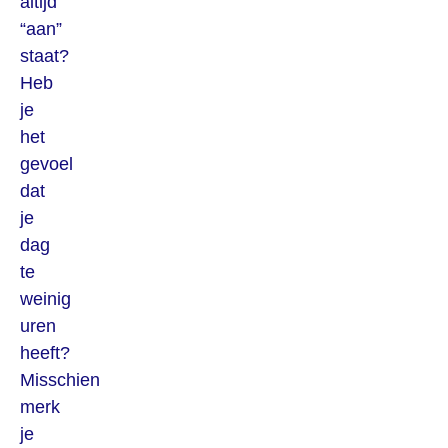
altijd
“aan”
staat?
Heb
je
het
gevoel
dat
je
dag
te
weinig
uren
heeft?
Misschien
merk
je