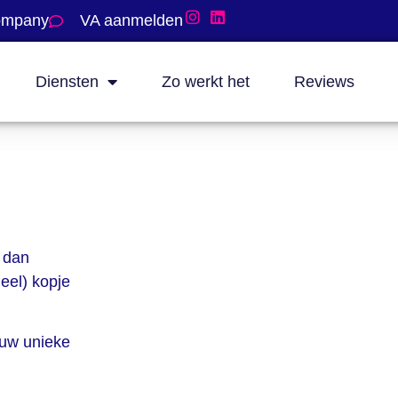
company
VA aanmelden
Diensten
Zo werkt het
Reviews
—
dan
ueel)
kopje
ouw unieke