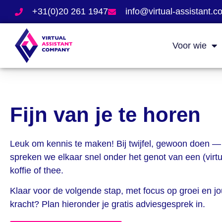
+31(0)20 261 1947
info@virtual-assistant.
Voor wie
Fijn van je te horen
Leuk om
kennis te maken! Bij
twijfel, gewoon doen 
spreken we elkaar
snel onder het genot van
een (virt
koffie of thee.
Klaar voor de
volgende stap, met focus op
groei en j
kracht? Plan
hieronder je gratis
adviesgesprek in.